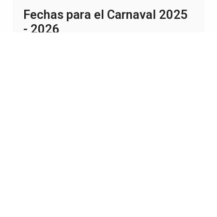
Fechas para el Carnaval 2025
- 2026
Carnaval
01 Septiembre 2025
Visitas: 2109
La Intendencia de Montevideo definió las
fechas para el Carnaval 2025 - 2026.
Leer más…
10
11
12
13
14
15
16
17
Página 15 de 309
Arte y Cultura