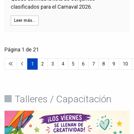
clasificados para el Carnaval 2026.
Leer más…
Página 1 de 21
1
2
3
4
5
6
7
8
9
10
Talleres / Capacitación