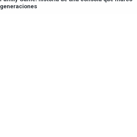
generaciones
En la historia de los videojuegos, hay consolas que han
dejado una huella imborrable en la memoria de los
jugadores. Una de ellas es la Family Game, también
conocida popularmente...
Más de Ciencia y Tecnología
Teatro de Verano de Colón