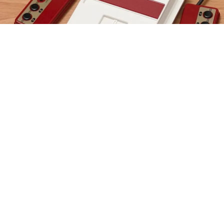
Ciencia y Tecnología
Family Game: historia de una consola que marcó
generaciones
En la historia de los videojuegos, hay consolas que han
dejado una huella imborrable en la memoria de los
jugadores. Una de ellas es la Family Game, también
conocida popularmente...
Más de Ciencia y Tecnología