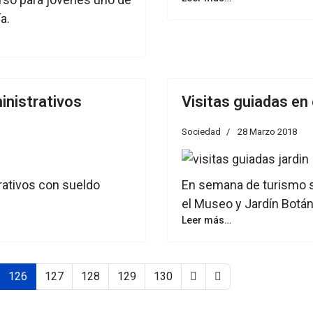
a.
inistrativos
Visitas guiadas en
Sociedad
28 Marzo 2018
rativos con sueldo
En semana de turismo se
el Museo y Jardín Botán
Leer más…
126
127
128
129
130