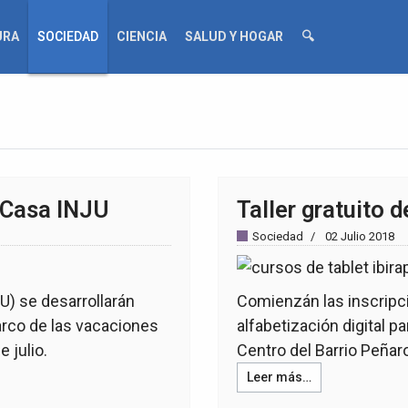
URA
SOCIEDAD
CIENCIA
SALUD Y HOGAR
🔍
 Casa INJU
Taller gratuito d
Sociedad
02 Julio 2018
JU) se desarrollarán
Comienzán las inscripcio
arco de las vacaciones
alfabetización digital pa
e julio.
Centro del Barrio Peñaro
Leer más…