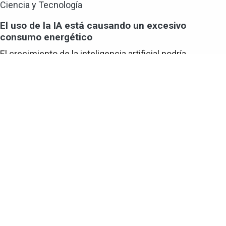
Ciencia y Tecnología
El uso de la IA está causando un excesivo
consumo energético
El crecimiento de la inteligencia artificial podría
multiplicar hasta 24 veces el consumo energético
empresarial hacia 2030.
Ciencia y Tecnología