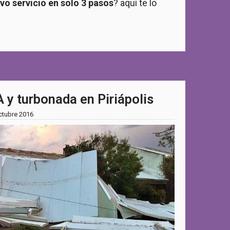
evo servicio en solo 3 pasos
? aquí te lo
y turbonada en Piriápolis
ctubre 2016