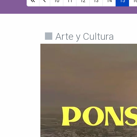
10
11
12
13
14
15
1
Arte y Cultura