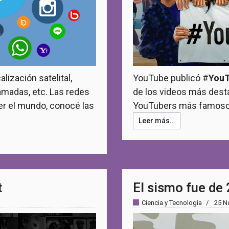
ización satelital,
YouTube publicó #
YouT
lamadas, etc. Las redes
de los videos más desta
er el mundo, conocé las
YouTubers más famosos 
Leer más…
t
El sismo fue de 
Ciencia y Tecnología
25 N