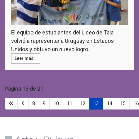
El equipo de estudiantes del Liceo de Tala
volvió a representar a Uruguay en Estados
Unidos y obtuvo un nuevo logro.
Leer más…
Página 13 de 21
8
9
10
11
12
13
14
15
16