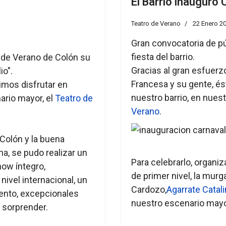
El Barrio inauguró
Teatro de Verano
22 Enero 2
Gran convocatoria de pú
fiesta del barrio.
o de Verano de Colón su
Gracias al gran esfuerzo
io".
Francesa y su gente, és
imos disfrutar en
nuestro barrio, en nues
ario mayor, el
Teatro de
Verano
.
 Colón y la buena
na, se pudo realizar un
Para celebrarlo, organ
how íntegro,
de primer nivel, la mur
nivel internacional, un
Cardozo,
Agarrate Catali
ento, excepcionales
nuestro escenario mayo
 sorprender.