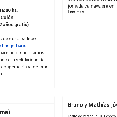
jornada carnavalera en 
6:00 hs.
Leer más…
 Colón
 años gratis)
s de edad padece
de Langerhans
.
ae aparejado muchísimos
o a la solidaridad de
 recuperación y mejorar
a.
Bruno y Mathías j
ima)
Teatro de Verano
05 Febrero