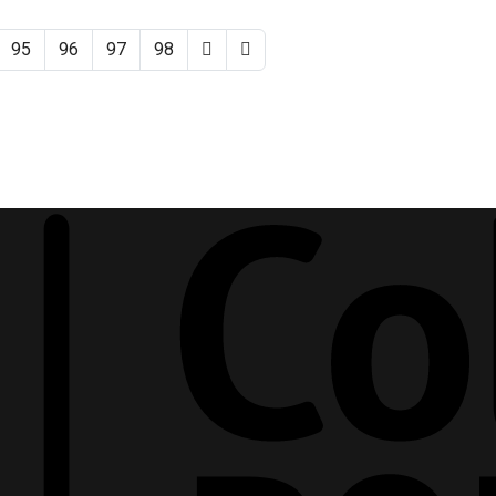
95
96
97
98