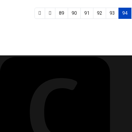
89
90
91
92
93
94