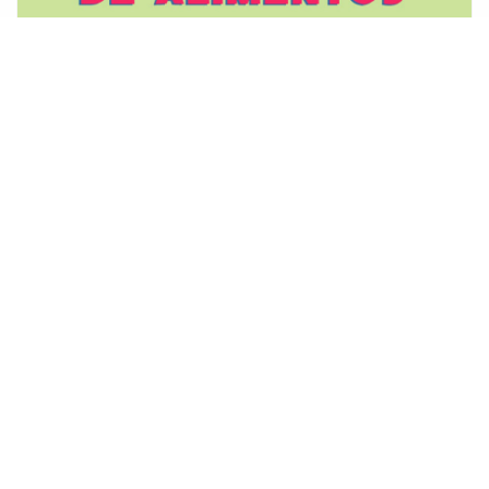
Curso de Manipulación de
Alimentos en el Club
Independiente Lezica
Actualidad y Noticias
05 Enero 2024
El 23 y 24 de enero de 9:30 a 12 horas se
realizará un nuevo curso de Manipulación de
Alimentos en el Club Independiente Lezica.
Leer más…