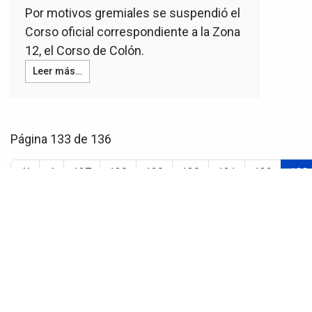
Por motivos gremiales se suspendió el
Corso oficial correspondiente a la Zona
12, el Corso de Colón.
Leer más…
Página 133 de 136
127
128
129
130
131
132
133
El Portal de tu Barrio