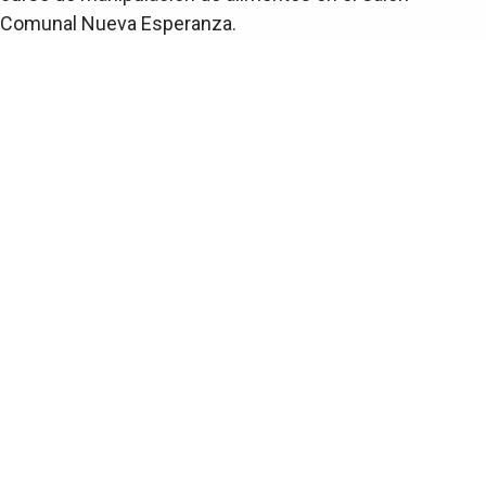
Comunal Nueva Esperanza.
Más del Teatro de Verano
El Portal de tu Barrio
Guia de comercios y servicios