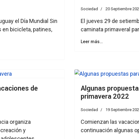
Sociedad
20 Septiembre 20
guay el Día Mundial Sin
El jueves 29 de setiemb
en bicicleta, patines,
caminata primaveral pa
Leer más…
vacaciones de
Algunas propuesta
primavera 2022
Sociedad
19 Septiembre 20
ncia organiza
Comienzan las vacacio
ecreación y
continuación algunas op
y adolescentes.