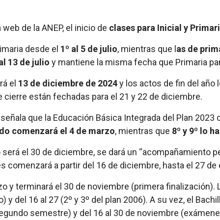
 web de la ANEP, el inicio de
clases para Inicial y Primar
imaria desde el
1º al 5 de julio
, mientras que l
as de prim
l 13 de julio
y mantiene la misma fecha que Primaria par
rá el
13 de diciembre de 2024
y los actos de fin del año l
 cierre están fechadas para el 21 y 22 de diciembre.
ón señala que la Educación Básica Integrada del Plan 20
do comenzará el 4 de marzo
, mientras que
8º y 9º lo h
ico será el 30 de diciembre, se dará un “acompañamiento p
s comenzará a partir del 16 de diciembre, hasta el 27 de
arzo y terminará el 30 de noviembre (primera finalización)
 y del 16 al 27 (2º y 3º del plan 2006). A su vez, el Bachi
 segundo semestre) y del 16 al 30 de noviembre (exámene