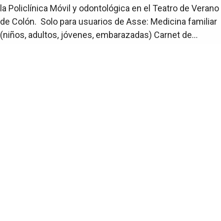
la Policlínica Móvil y odontológica en el Teatro de Verano
de Colón. Solo para usuarios de Asse: Medicina familiar
(niños, adultos, jóvenes, embarazadas) Carnet de...
Teatro de Verano
Venta de Cazuela
El domingo 19 de julio a las 13 horas se realizará una