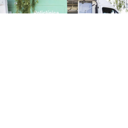
Teatro de Verano
Policlínica Móvil y odontológica en el Teatro de
Verano de Colón
El lunes 3 de agosto de 9 a 12 horas estará
la Policlínica Móvil y odontológica en el Teatro de Verano
de Colón. Solo para usuarios de Asse: Medicina familiar
(niños, adultos, jóvenes, embarazadas) Carnet de...