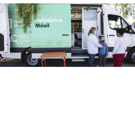
Teatro de Verano
Policlínica Móvil y odontológica en el Teatro de
Verano de Colón
El lunes 3 de agosto de 9 a 12 horas estará
la Policlínica Móvil y odontológica en el Teatro de Verano
de Colón. Solo para usuarios de Asse: Medicina familiar
(niños, adultos, jóvenes, embarazadas) Carnet de...