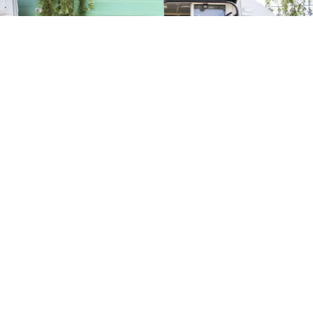
Teatro de Verano
Policlínica Móvil y odontológica en el Teatro de
Verano de Colón
El lunes 3 de agosto de 9 a 12 horas estará
la Policlínica Móvil y odontológica en el Teatro de Verano
de Colón. Solo para usuarios de Asse: Medicina familiar
(niños, adultos, jóvenes, embarazadas) Carnet de...