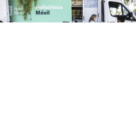
Teatro de Verano
Policlínica Móvil y odontológica en el Teatro de
Verano de Colón
El lunes 3 de agosto de 9 a 12 horas estará
la Policlínica Móvil y odontológica en el Teatro de Verano
de Colón. Solo para usuarios de Asse: Medicina familiar
(niños, adultos, jóvenes, embarazadas) Carnet de...