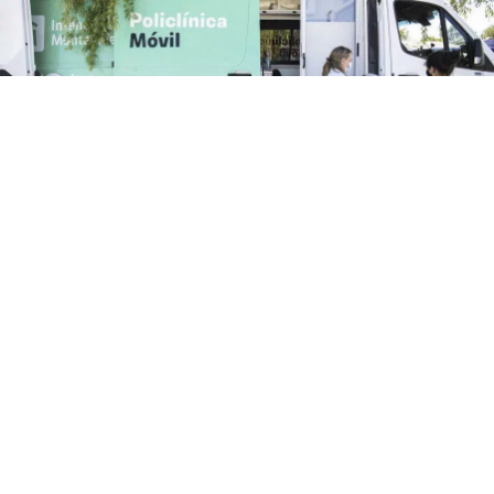
Teatro de Verano
Policlínica Móvil y odontológica en el Teatro de
Verano de Colón
El lunes 3 de agosto de 9 a 12 horas estará
la Policlínica Móvil y odontológica en el Teatro de Verano
de Colón. Solo para usuarios de Asse: Medicina familiar
(niños, adultos, jóvenes, embarazadas) Carnet de...