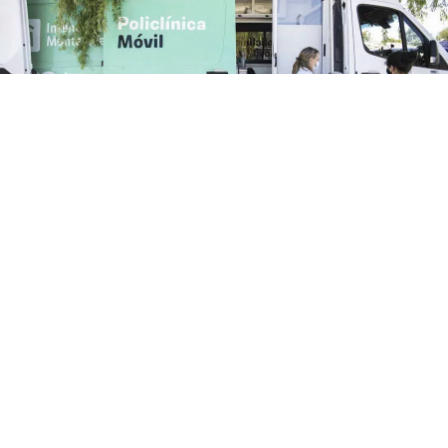
Teatro de Verano
Policlínica Móvil y odontológica en el Teatro de
Verano de Colón
El lunes 3 de agosto de 9 a 12 horas estará
la Policlínica Móvil y odontológica en el Teatro de Verano
de Colón. Solo para usuarios de Asse: Medicina familiar
(niños, adultos, jóvenes, embarazadas) Carnet de...