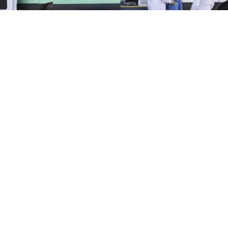
Teatro de Verano
Policlínica Móvil y odontológica en el Teatro de
Verano de Colón
El lunes 3 de agosto de 9 a 12 horas estará
la Policlínica Móvil y odontológica en el Teatro de Verano
de Colón. Solo para usuarios de Asse: Medicina familiar
(niños, adultos, jóvenes, embarazadas) Carnet de...