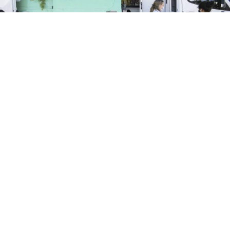
Teatro de Verano
Policlínica Móvil y odontológica en el Teatro de
Verano de Colón
El lunes 3 de agosto de 9 a 12 horas estará
la Policlínica Móvil y odontológica en el Teatro de Verano
de Colón. Solo para usuarios de Asse: Medicina familiar
(niños, adultos, jóvenes, embarazadas) Carnet de...