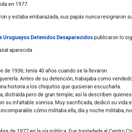
ida en 1977.
ron y estaba embarazada, sus papás nunca resignaron su
de Uruguayos Detenidos Desaparecidos
publicaron lo sig
re de 1936; tenía 40 años cuando se la llevaron.
 quererla. Antes de su detención, trabajaba como vendedor
na historia a los chiquitos que quisieran escucharla.
a, distraída pero de gran temple; así la describen quiene
n su infaltable sonrisa. Muy sacrificada, dedicó su vida 
ra incomparable cómo militaba ella, día y noche militaba, no
e de 1977 en la vía pública. Fue trasladada al Centro Cl