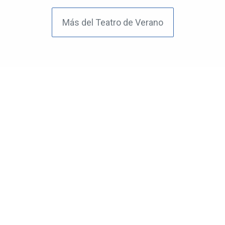
Más del Teatro de Verano
El Portal de tu Barrio
Guia de comercios y servicios
Seguinos en nuestras redes