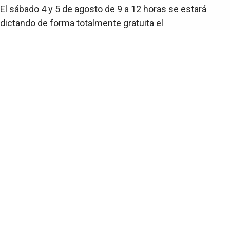
El sábado 4 y 5 de agosto de 9 a 12 horas se estará
dictando de forma totalmente gratuita el
curso de manipulación de alimentos en el Salón
Comunal Nueva Esperanza.
Más del Teatro de Verano
El Portal de tu Barrio